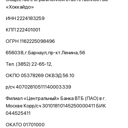
«Хоккайдо»
ИНН 2224183259
КПП 222401001
ОГРН 1162225098496
656038, г.Барнаул, пр-кт.Ленина, 56
Тел. (3852) 22-65-12,
ОКПО 05378269 ОКВЭД 56.10
р/сч 40702810511140003339
Филиал «Центральный» Банка ВТБ (ПАО) в г.
Москве Корр/сч 30101810145250000411 БИК
044525411
ОКАТО 01701000