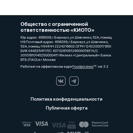
Общество с ограниченной
ответственностью «КИОТО»
Юр.адрес: 656038, г.Барнаул, ул.Шевченко, 52А, помещ.
Н9 Почтовый адрес: 656038, г.Барнаул, ул.Шевченко,
52А, помещ. Н9 ИНН 2224216602 ОГРН 1242200017950
БИК 044525411 Р/С 40702810512950001931 К/С
30101810145250000411 Филиал «Центральный» Банка
ВТБ (ПАО) в г. Москве
Работает на эффективном ядре
Foodpicásso
ver. 3.2
Политика конфиденциальности
Публичная оферта