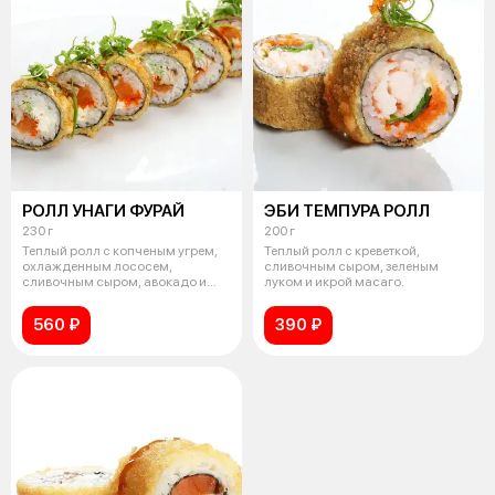
РОЛЛ УНАГИ ФУРАЙ
ЭБИ ТЕМПУРА РОЛЛ
230 г
200 г
Теплый ролл с копченым угрем,
Теплый ролл с креветкой,
охлажденным лососем,
сливочным сыром, зеленым
сливочным сыром, авокадо и
луком и икрой масаго.
икрой масаго
560 ₽
390 ₽