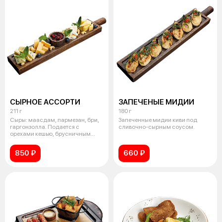
СЫРНОЕ АССОРТИ
ЗАПЕЧЕНЫЕ МИДИИ
211 г
180 г
Сыры: маасдам, пармезан, бри,
Запеченные мидии киви под
гаргонзолла. Подается с
сливочно-сырным соусом.
орехами кешью, брусничным
вареньем и
850 ₽
660 ₽