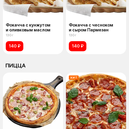
Фокачча c кунжутом
Фокачча с чесноком
и оливковым маслом
и сыром Пармезан
130 г
130 г
140 ₽
140 ₽
ПИЦЦА
ХИТ