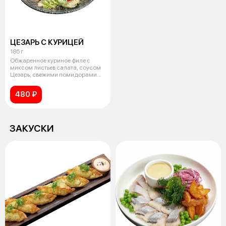
ЦЕЗАРЬ С КУРИЦЕЙ
185 г
Обжаренное куриное филе с
миксом листьев салата, соусом
Цезарь, свежими помидорами
черри и
480 ₽
ЗАКУСКИ