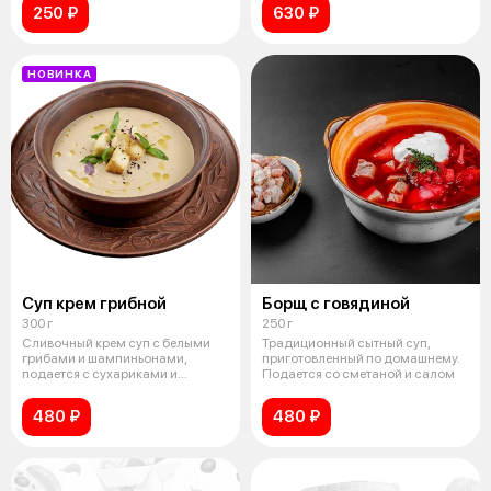
250 ₽
630 ₽
НОВИНКА
Суп крем грибной
Борщ с говядиной
300 г
250 г
Сливочный крем суп с белыми
Традиционный сытный суп,
грибами и шампиньонами,
приготовленный по домашнему.
подается с сухариками и
Подается со сметаной и салом
трюфельным мас
480 ₽
480 ₽