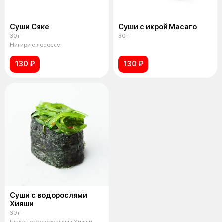
Суши Сяке
Суши с икрой Масаго
30 г
30 г
Нигири с лососем
130 ₽
130 ₽
Суши с водорослями
Хияши
30 г
Гункан с водорослями Хияши