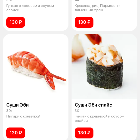
Гункан с лососем и соусом
Креветка, рис, Пармезан и
спайси
лимонный фреш
130 ₽
130 ₽
Суши Эби
Суши Эби спайс
30 г
30 г
Нигири с креветкой
Гункан с креветкой и соусом
спайси
130 ₽
130 ₽