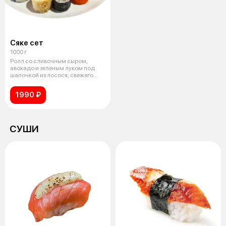
Сяке сет
1000 г
Ролл со сливочным сыром,
авокадо и зеленым луком под
шапочкой из лосося, свежего
огурца и
1990 ₽
СУШИ