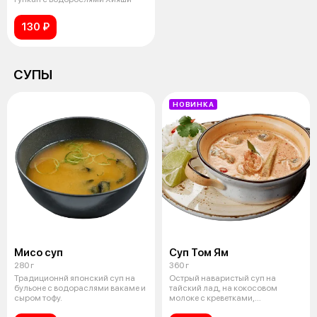
130 ₽
СУПЫ
НОВИНКА
Мисо суп
Суп Том Ям
280 г
360 г
Традиционнй японский суп на
Острый наваристый суп на
бульоне с водораслями вакаме и
тайский лад, на кокосовом
сыром тофу.
молоке с креветками,
кальмарами, шампин