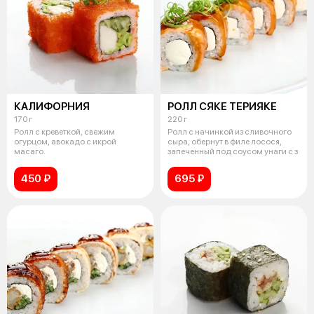
КАЛИФОРНИЯ
РОЛЛ СЯКЕ ТЕРИЯКЕ
170 г
220 г
Ролл с креветкой, свежим
Ролл с начинкой из сливочного
огурцом, авокадо с икрой
сыра, обернут в филе лосося,
масаго.
запеченный под соусом унаги с з
450 ₽
695 ₽