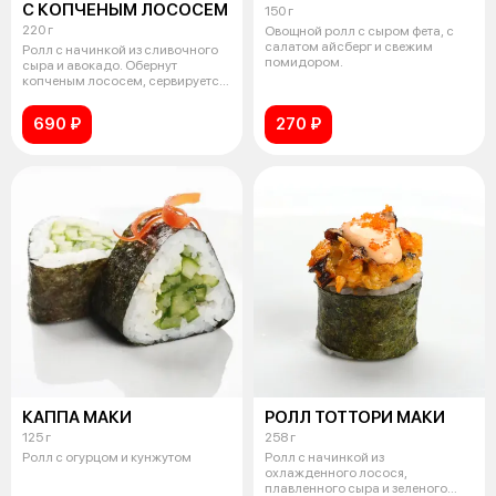
С КОПЧЕНЫМ ЛОСОСЕМ
150 г
220 г
Овощной ролл с сыром фета, с
салатом айсберг и свежим
Ролл с начинкой из сливочного
помидором.
сыра и авокадо. Обернут
копченым лососем, сервируется
зелены
690 ₽
270 ₽
КАППА МАКИ
РОЛЛ ТОТТОРИ МАКИ
125 г
258 г
Ролл с огурцом и кунжутом
Ролл с начинкой из
охлажденного лосося,
плавленного сыра и зеленого