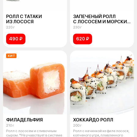
РОЛЛ С ТАТАКИ
ЗАПЕЧЕНЫЙ РОЛЛ
ИЗ ЛОСОСЯ
С ЛОСОСЕМ И МОРСКИМ
ГРЕБЕШКОМ
220 г
230 г
490 ₽
620 ₽
ХИТ
ФИЛАДЕЛЬФИЯ
ХОККАЙДО РОЛЛ
210 г
200 г
Ролл с лососем и сливочным
Ролл с начинкой из филе лосося,
сыром. *Не учавствует в системе
копченого угря, плавленного