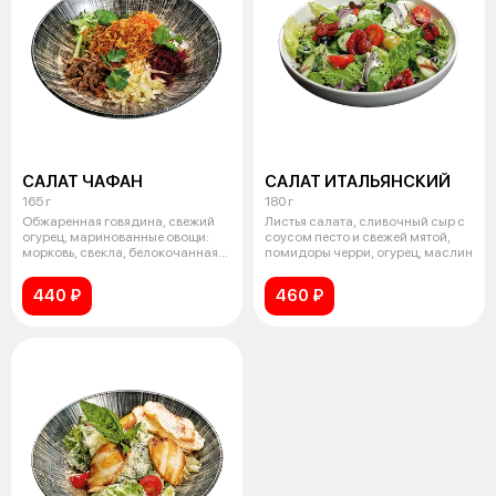
САЛАТ ЧАФАН
САЛАТ ИТАЛЬЯНСКИЙ
165 г
180 г
Обжаренная говядина, свежий
Листья салата, сливочный сыр с
огурец, маринованные овощи:
соусом песто и свежей мятой,
морковь, свекла, белокочанная
помидоры черри, огурец, маслин
капу
440 ₽
460 ₽