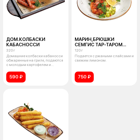
ДОМ.КОЛБАСКИ
МАРИН,БРЮШКИ
КАБАСНОССИ
СЕМГИС ТАР-ТАРОМ
ИЗ СВ,ОГУРЦОВ
320 г
120 г
И СОУСОМ СПАЙСИ
Домашние колбаски кабаносси
Подается с ржаными слайсами и
обжаренные на гриле, подаются
свежим лимоном.
с молодым картофелем и
горчичным
590 ₽
750 ₽