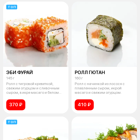
ТОП
ЭБИ ФУРАЙ
РОЛЛ ГЮТАН
145 г
160 г
Ролл с тигровой креветкой,
Ролл с начинкой из лосося с
свежим огурцом и сливочным
плавленным сыром, икрой
сыром, в икре масаго и белом
масаго и свежим огурцом.
кунжуте
370 ₽
410 ₽
ТОП