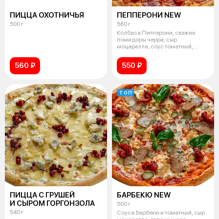
ПИЦЦА ОХОТНИЧЬЯ
ПЕППЕРОНИ NEW
500 г
560 г
Колбаса Пепперони, свежие
помидоры черри, сыр
моцарелла, соус томатный,
свежий базилик.
560 ₽
550 ₽
ТОП
ПИЦЦА С ГРУШЕЙ
БАРБЕКЮ NEW
И СЫРОМ ГОРГОНЗОЛА
500 г
540 г
Соуса барбекю и томатный, сыр