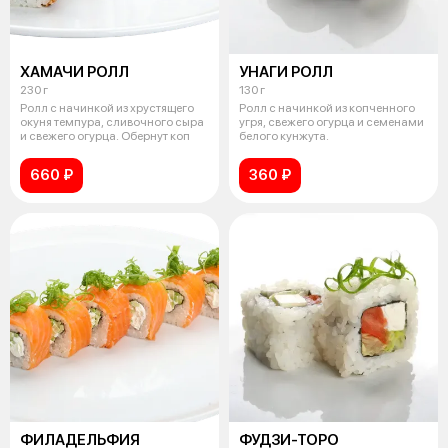
ХАМАЧИ РОЛЛ
УНАГИ РОЛЛ
230 г
130 г
Ролл с начинкой из хрустящего
Ролл с начинкой из копченного
окуня темпура, сливочного сыра
угря, свежего огурца и семенами
и свежего огурца. Обернут коп
белого кунжута.
660 ₽
360 ₽
ФИЛАДЕЛЬФИЯ
ФУДЗИ-ТОРО