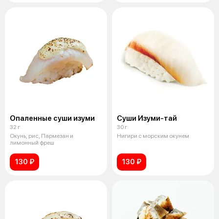
Опаленные суши изуми
Суши Изуми-тай
32 г
30 г
Окунь, рис, Пармезан и
Нигири с морским окунем
лимонный фреш
130 ₽
130 ₽