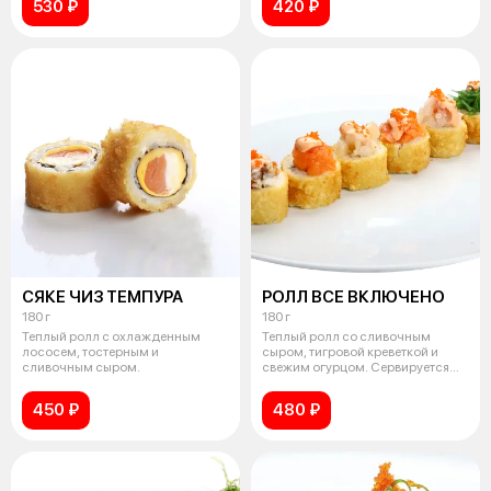
530 ₽
420 ₽
СЯКЕ ЧИЗ ТЕМПУРА
РОЛЛ ВСЕ ВКЛЮЧЕНО
180 г
180 г
Теплый ролл с охлажденным
Теплый ролл со сливочным
лососем, тостерным и
сыром, тигровой креветкой и
сливочным сыром.
свежим огурцом. Сервируется
охлажденн
450 ₽
480 ₽