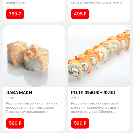
лояльности.
сыра и свежего огурца в черно
750 ₽
495 ₽
ЛАВА МАКИ
РОЛЛ ФЬЮЖН ФИШ
190 г
220 г
Ролл с начинкой из копченного
Ролл с начинкой из тигровой
лосося со сливочным сыром.
креветки, сливочного сыра и
Под соусом из морского
свежего огурца. Обернут
гребешка и
копченым
590 ₽
590 ₽