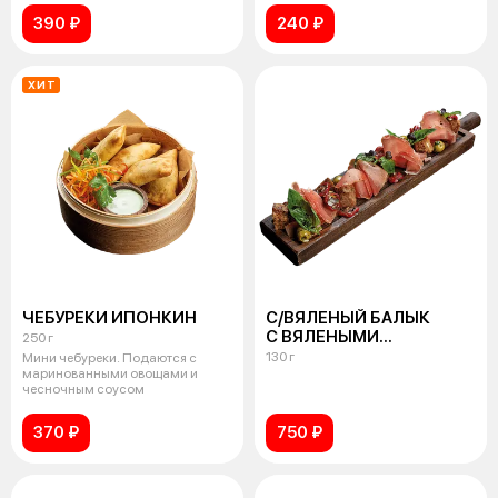
390 ₽
240 ₽
ХИТ
ЧЕБУРЕКИ ИПОНКИН
С/ВЯЛЕНЫЙ БАЛЫК
С ВЯЛЕНЫМИ
250 г
ТОМАТАМИ
130 г
Мини чебуреки. Подаются с
И ОЛИВКАМИ
маринованными овощами и
чесночным соусом
370 ₽
750 ₽