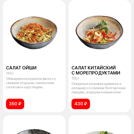
САЛАТ ОЙШИ
САЛАТ КИТАЙСКИЙ
С МОРЕПРОДУКТАМИ
130 г
150 г
Обжаренное куриное филе со
свежим огурцом, пекинским
Отварные тигровая креветка и
салатом и хрустящим
кальмар со свежим болгарским
картофелем пай, з
перцем, огурцом и крымским
луком
350 ₽
430 ₽