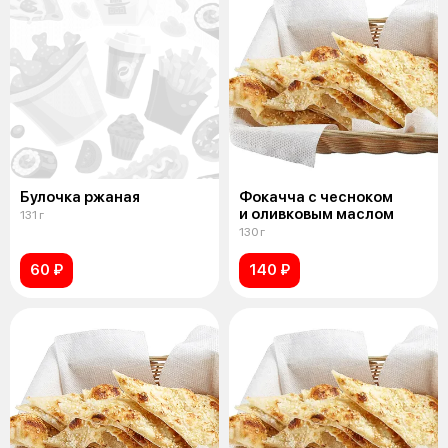
Булочка ржаная
Фокачча с чесноком
и оливковым маслом
131 г
130 г
60 ₽
140 ₽