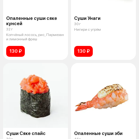
Опаленные суши сяке
Суши Унаги
кунсей
30 г
32 г
Нигири с угрём
Копчёный лосось, рис, Пармезан
и лимонный фреш
130 ₽
130 ₽
Суши Сяке спайс
Опаленные суши эби
30 г
44 г