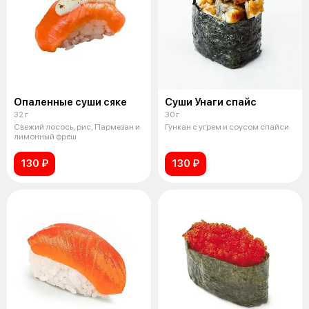
Опаленные суши сяке
Суши Унаги спайс
32 г
30 г
Свежий лосось, рис, Пармезан и
Гункан с угрем и соусом спайси
лимонный фреш
130 ₽
130 ₽