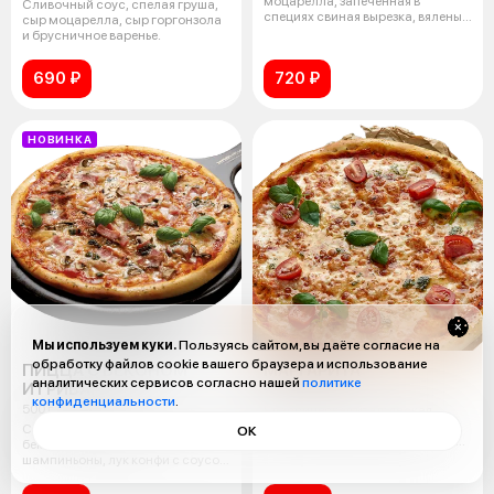
моцарелла, запеченная в
Сливочный соус, спелая груша,
специях свиная вырезка, вяленый
сыр моцарелла, сыр горгонзола
болг
и брусничное варенье.
690 ₽
720 ₽
НОВИНКА
Мы используем куки.
Пользуясь сайтом, вы даёте согласие на
обработку файлов cookie вашего браузера и использование
ПИЦЦА С БЕКОНОМ
МАРГАРИТА
аналитических сервисов согласно нашей
политике
И ГРИБАМИ
370 г
конфиденциальности
.
500 г
Классическая итальянская
пицца с сыром моцарелла,
Соус барбекю, соус томатный,
ОК
томатным соусом, со свежими
бекон, сыр моцарелла,
помидорами ч
шампиньоны, лук конфи с соусом
песто-ба