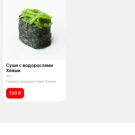
Суши с водорослями
Хияши
30 г
Гункан с водорослями Хияши
130 ₽