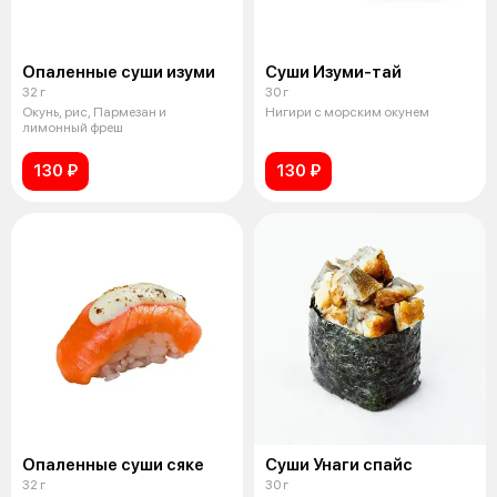
Опаленные суши изуми
Суши Изуми-тай
32 г
30 г
Окунь, рис, Пармезан и
Нигири с морским окунем
лимонный фреш
130 ₽
130 ₽
Опаленные суши сяке
Суши Унаги спайс
32 г
30 г