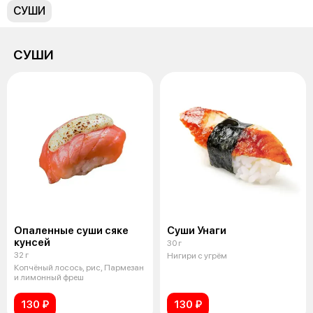
СУШИ
СУШИ
Опаленные суши сяке
Суши Унаги
кунсей
30 г
32 г
Нигири с угрём
Копчёный лосось, рис, Пармезан
и лимонный фреш
130 ₽
130 ₽