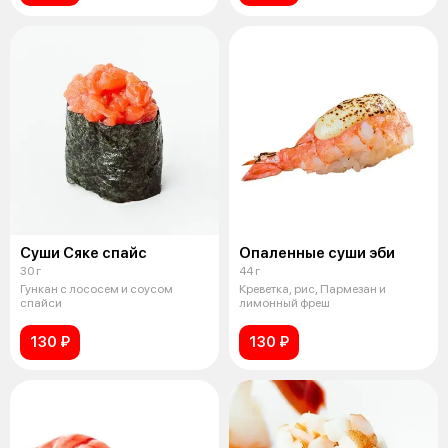
Суши Сяке спайс
Опаленные суши эби
30 г
44 г
Гункан с лососем и соусом
Креветка, рис, Пармезан и
спайси
лимонный фреш
130 ₽
130 ₽