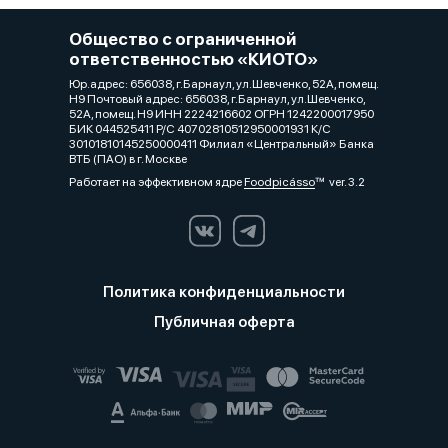
Общество с ограниченной
ответственностью «КИОТО»
Юр.адрес: 656038, г.Барнаул, ул.Шевченко, 52А, помещ.
Н9 Почтовый адрес: 656038, г.Барнаул, ул.Шевченко,
52А, помещ. Н9 ИНН 2224216602 ОГРН 1242200017950
БИК 044525411 Р/С 40702810512950001931 К/С
30101810145250000411 Филиал «Центральный» Банка
ВТБ (ПАО) в г. Москве
Работает на эффективном ядре
Foodpicásso
ver. 3.2
Политика конфиденциальности
Публичная оферта