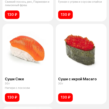
Свежий лосось, рис, Пармезан и
Гункан с угрем и соусом спайси
лимонный фреш
130 ₽
130 ₽
Суши Сяке
Суши с икрой Масаго
30 г
30 г
Нигири с лососем
130 ₽
130 ₽