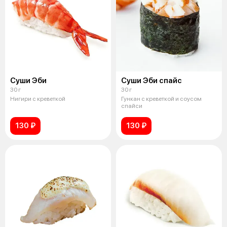
Суши Эби
Суши Эби спайс
30 г
30 г
Нигири с креветкой
Гункан с креветкой и соусом
спайси
130 ₽
130 ₽