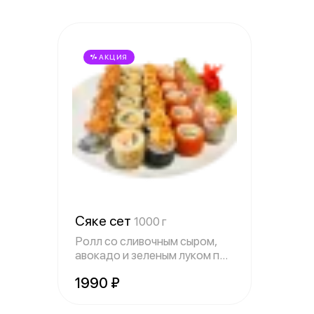
АКЦИЯ
Сяке сет
1000 г
Ролл со сливочным сыром,
авокадо и зеленым луком под
шапочко
1990 ₽