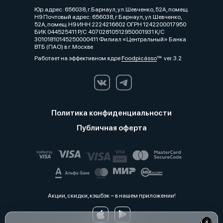
Юр.адрес: 656038, г.Барнаул, ул.Шевченко, 52А, помещ.
Н9 Почтовый адрес: 656038, г.Барнаул, ул.Шевченко,
52А, помещ. Н9 ИНН 2224216602 ОГРН 1242200017950
БИК 044525411 Р/С 40702810512950001931 К/С
30101810145250000411 Филиал «Центральный» Банка
ВТБ (ПАО) в г. Москве
Работает на эффективном ядре
Foodpicásso
ver. 3.2
Политика конфиденциальности
Публичная оферта
Акции, скидки, кэшбэк − в нашем приложении!