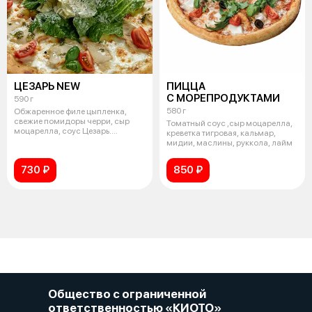
ЦЕЗАРЬ NEW
ПИЦЦА
С МОРЕПРОДУКТАМИ
590 г
580 г
Обжаренное филе цыпленка,
свежие помидоры черри, сыр
Томатный соус ,сыр моцарелла,
моцарелла, соус Цезарь.
креветка тигровая, кальмар,
Подается с ли
мидии, маслины, руккола, лайм
730 ₽
850 ₽
Общество с ограниченной
ответственностью «КИОТО»