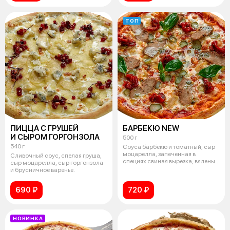
ТОП
ПИЦЦА С ГРУШЕЙ
БАРБЕКЮ NEW
И СЫРОМ ГОРГОНЗОЛА
500 г
540 г
Соуса барбекю и томатный, сыр
моцарелла, запеченная в
Сливочный соус, спелая груша,
специях свиная вырезка, вяленый
сыр моцарелла, сыр горгонзола
болг
и брусничное варенье.
690 ₽
720 ₽
НОВИНКА