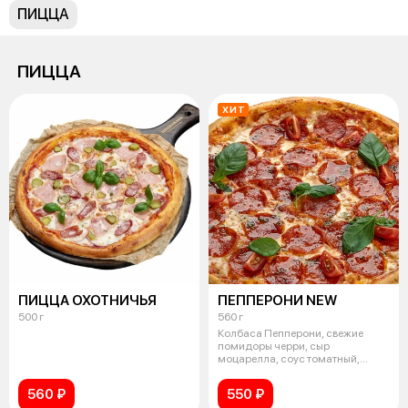
ПИЦЦА
ПИЦЦА
ХИТ
ПИЦЦА ОХОТНИЧЬЯ
ПЕППЕРОНИ NEW
500 г
560 г
Колбаса Пепперони, свежие
помидоры черри, сыр
моцарелла, соус томатный,
свежий базилик.
560 ₽
550 ₽