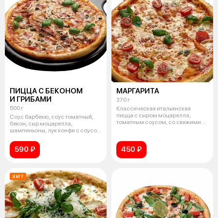
ПИЦЦА С БЕКОНОМ
МАРГАРИТА
И ГРИБАМИ
370 г
500 г
Классическая итальянская
пицца с сыром моцарелла,
Соус барбекю, соус томатный,
томатным соусом, со свежими
бекон, сыр моцарелла,
помидорами ч
шампиньоны, лук конфи с соусом
песто-ба
590 ₽
450 ₽
ХИТ