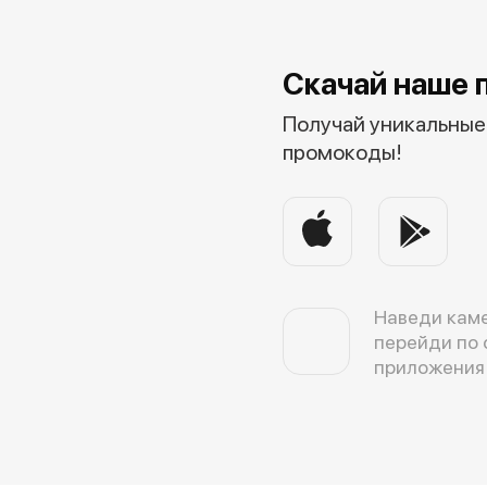
Скачай наше 
Получай уникальные 
промокоды!
Наведи каме
перейди по 
приложения