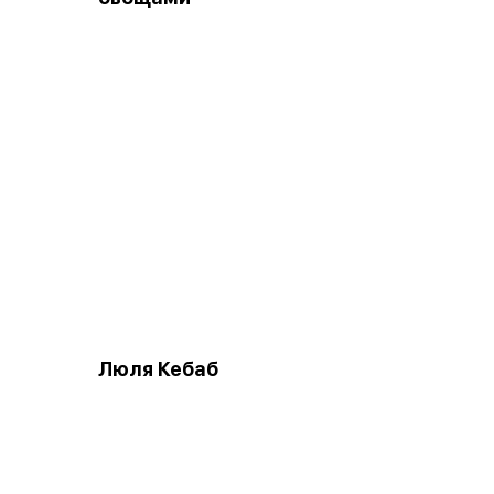
т
Люля Кебаб