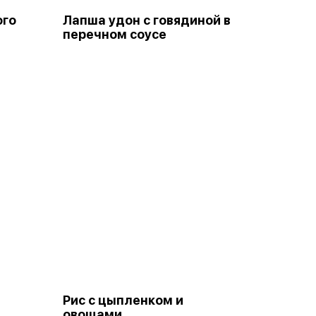
ого
Лапша удон с говядиной в
перечном соусе
Рис с цыпленком и
овощами