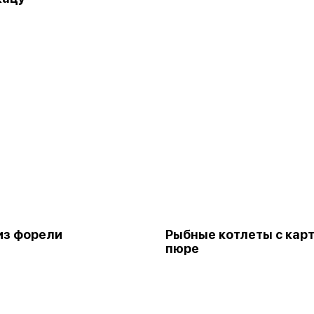
из форели
Рыбные котлеты с кар
пюре