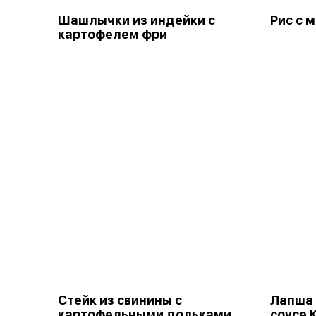
Шашлычки из индейки с
Рис с 
картофелем фри
Стейк из свинины с
Лапша 
картофельными дольками
соусе 