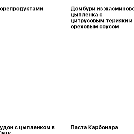
морепродуктами
Домбури из жасминов
цыпленка с
цитрусовым.терияки и
ореховым соусом
удон с цыпленком в
Паста Карбонара
Кацу