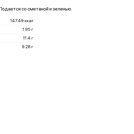
Подается со сметаной и зеленью.
147.49 ккал
1.95 г
11.4 г
9.28 г