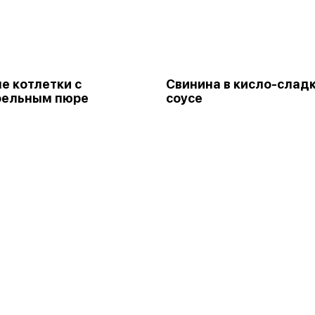
е котлетки с
Свинина в кисло-слад
фельным пюре
соусе