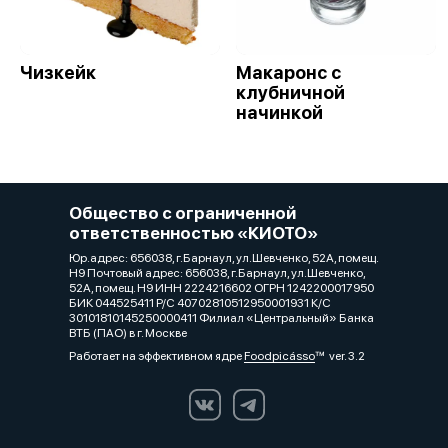
Чизкейк
Макаронс с
клубничной
начинкой
Общество с ограниченной
ответственностью «КИОТО»
Юр.адрес: 656038, г.Барнаул, ул.Шевченко, 52А, помещ.
Н9 Почтовый адрес: 656038, г.Барнаул, ул.Шевченко,
52А, помещ. Н9 ИНН 2224216602 ОГРН 1242200017950
БИК 044525411 Р/С 40702810512950001931 К/С
30101810145250000411 Филиал «Центральный» Банка
ВТБ (ПАО) в г. Москве
Работает на эффективном ядре
Foodpicásso
ver. 3.2